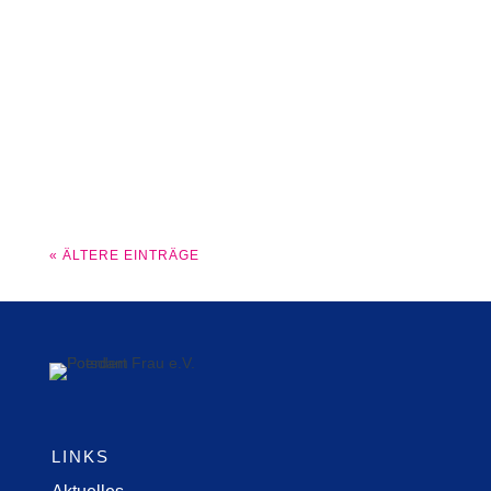
Für 111 Seniorinnen und Senioren
sammeln wir kleine
Weihnachtsgeschenke.
« ÄLTERE EINTRÄGE
LINKS