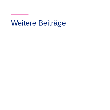
Weitere Beiträge
Was macht man als Frau, wenn kein
Koffer zur Hand ist?