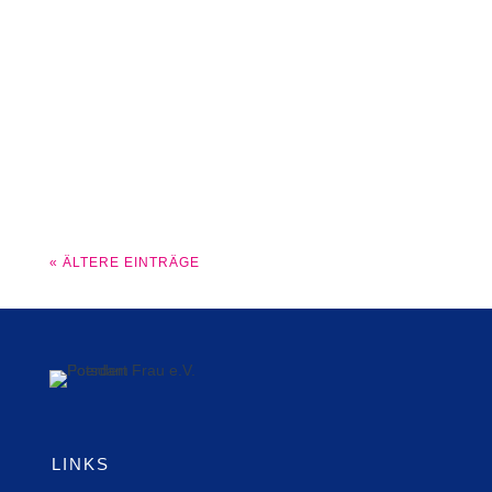
Für 111 Seniorinnen und Senioren
sammeln wir kleine
Weihnachtsgeschenke.
« ÄLTERE EINTRÄGE
LINKS